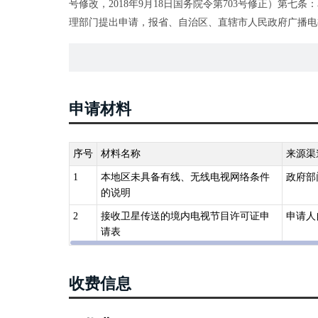
号修改，2018年9月18日国务院令第703号修正）第
理部门提出申请，报省、自治区、直辖市人民政府广播电
地面接收设施安装完毕，由审批机关发给《接收卫星传送
《<卫星电视广播地面接收设施管理规定>实施细则》（19
电视节目的单位，必须向当地县级以上（含县级）广播电
见后，报所在省、自治区、直辖市广播电视行政部门审批
申请材料
发给相应的《许可证》。
序号
材料名称
来源渠
1
本地区未具备有线、无线电视网络条件
政府部
的说明
2
接收卫星传送的境内电视节目许可证申
申请人
请表
收费信息