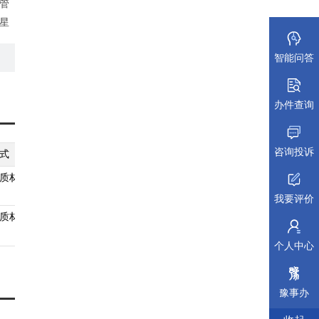
政管
星
智能问答
境外
意
并
办件查询
咨询投诉
式
纸质材料规格
填报须知
受理标准
材料依据
质材料
无
查看须知
查看受理标准
查看依据
我要评价
质材料
无
查看须知
查看受理标准
查看依据
个人中心
豫事办