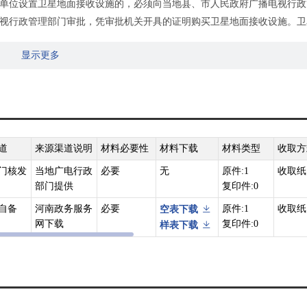
七条：单位设置卫星地面接收设施的，必须向当地县、市人民政府广播电视行
视行政管理部门审批，凭审批机关开具的证明购买卫星地面接收设施。卫
的电视节目许可证》。
显示更多
94年2月3日广电部令第11号）第五条。凡需设置卫星地面接收设施接收
视行政部门提出申请，经地、市级广播电视行政部门和国家安全部门签署
。第七条：必要时广播电影电视部可以直接批准设置卫星地面接收设施，
道
来源渠道说明
材料必要性
材料下载
材料类型
收取方
门核发
当地广电行政
必要
无
原件:1
收取纸
部门提供
复印件:0
自备
河南政务服务
必要
原件:1
收取纸
空表下载
网下载
复印件:0
样表下载