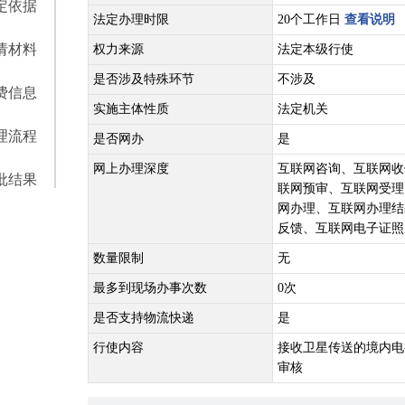
定依据
法定办理时限
20个工作日
查看说明
请材料
权力来源
法定本级行使
是否涉及特殊环节
不涉及
费信息
实施主体性质
法定机关
理流程
是否网办
是
网上办理深度
互联网咨询、互联网收
批结果
联网预审、互联网受理
网办理、互联网办理结
反馈、互联网电子证照
数量限制
无
最多到现场办事次数
0次
是否支持物流快递
是
行使内容
接收卫星传送的境内电
审核