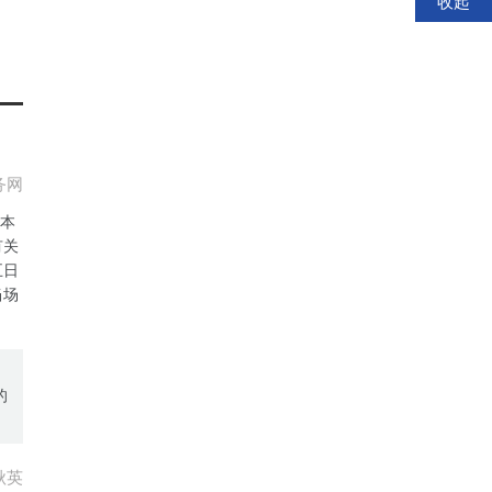
收起
务网
于本
有关
五日
当场
的
秋英