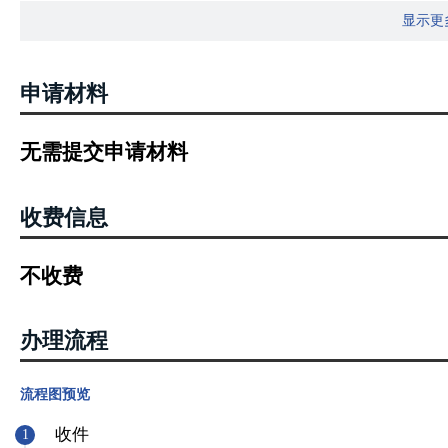
显示更
住地的街道、乡镇党组织，也可随同档案转移到县以上政府所属公共
组织的，党员组织关系应随同档案一并转入县以上政府所属公共就业
3.《关于进一步加强流动人员人事档案管理服务工作的通知》（人社部发
申请材料
公共服务。流动人员人事档案管理服务是基本公共就业和人才服务的
括：……党员组织关系的接转……。
无需提交申请材料
收费信息
不收费
办理流程
流程图预览
收件
1