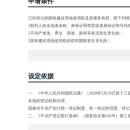
申请条件
已经登记的国有建设用地使用权及房屋所有权，因下列情
1权利人姓名或者名称、身份证明类型或者身份证明号码
2不动产坐落、界址、用途、面积等状况发生变化的；
3国有建设用地使用权的权利期限发生变化的；
4同一权利人名下的不动产分割或者合并的；
5法律、行政法规规定的其他情形。
设定依据
一、《中华人民共和国民法典》（2020年5月28日第
在地的登记机构办理。
国家对不动产实行统一登记制度。统一登记的范围、登记
二、《不动产登记暂行条例》（国务院令第656号）第
预告登记、查封登记等，适用本条例。