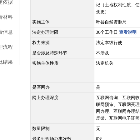
定依据
记（土地权利性质、使
变更）
请材料
实施主体
叶县自然资源局
费信息
法定办理时限
30个工作日
查看说明
权力来源
法定本级行使
理流程
是否涉及特殊环节
不涉及
批结果
实施主体性质
法定机关
是否网办
是
网上办理深度
互联网咨询、互联网收
联网预审、互联网受理
网办理、互联网办理结
反馈、互联网电子证照
数量限制
无
最多到现场办事次数
0次