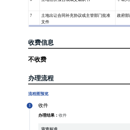
（八）共有性质发生变更的；（九）法律、行政法规规定
第三十三条依法取得国有建设用地使用权，可以单独申请
7
土地出让合同补充协议或主管部门批准
政府部
依法利用国有建设用地建造房屋的，可以申请国有建
文件
四、《不动产登记操作规范（试行）》（国土资规〔2016〕
已经登记的国有建设用地使用权及房屋所有权，因下列情
收费信息
1权利人姓名或者名称、身份证明类型或者身份证明号码
2不动产坐落、界址、用途、面积等状况发生变化的；
不收费
3国有建设用地使用权的权利期限发生变化的；
4同一权利人名下的不动产分割或者合并的；
5法律、行政法规规定的其他情形。
办理流程
流程图预览
收件
1
办理结果：
收件
审查标准