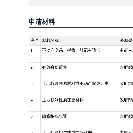
第四条国家实行不动产统一登记制度。
第五条下列不动产权利，依照本条例的规定办理登记：（
木所有权;（四）耕地、林地、草地等土地承包经营权;（
申请材料
（九）抵押权;（十）法律规定需要登记的其他不动产权
第六条国务院国土资源主管部门负责指导、监督全国不动
产登记机构，负责不动产登记工作，并接受上级人民政府
序号
材料名称
来源渠
第七条 不动产登记由不动产所在地的县级人民政府不动
1
不动产交易、税收、登记申请书
申请人
统一办理所属各区的不动产登记。
跨县级行政区域的不动产登记,由所跨县级行政区域的不
2
有效身份证件
政府部
构协商办理；协商不成的,由共同的上一级人民政府不动
国务院确定的重点国有林区的森林、林木和林地,国务院批
3
土地权属来源材料或不动产权属证书
政府部
土资源主管部门会同有关部门规定。
三、《不动产登记暂行条例实施细则》（国土资源部令第
4
土地权利性质变更材料
政府部
请变更登记：（一）权利人的姓名、名称、身份证明类型
状况变更的；
5
缴税纳税凭证
政府部
（三）不动产权利期限、来源等状况发生变化的；（四）
债务履行期限、抵押权顺位发生变化的；（六）最高额抵
权的利用目的、方法等发生变化的；
6
土地估价报告或成交确认书
申请人