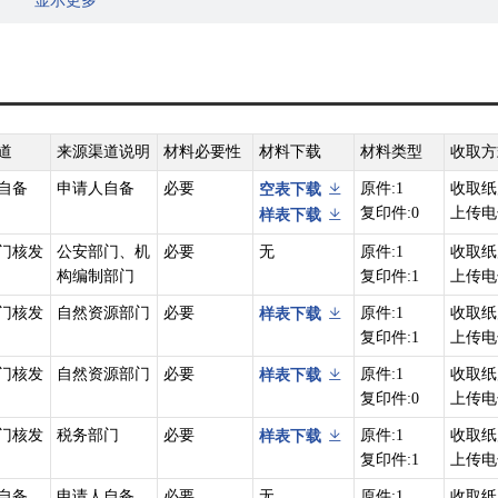
显示更多
一）集体土地所有权;（二）房屋等建筑物、构筑物所有权；（三）森林
五）建设用地使用权。（六）宅基地使用权;（七）海域使用权;（八）地役
利。
产登记工作。县级以上地方人民政府应当确定一个部门为本行政区域的不
不动产登记主管部门的指导、监督。
道
来源渠道说明
材料必要性
材料下载
材料类型
收取方
产登记机构办理；直辖市、设区的市人民政府可以确定本级不动产登记机
自备
申请人自备
必要
原件:1
收取纸
空表下载
复印件:0
上传电
样表下载
动产登记机构分别办理。不能分别办理的,由所跨县级行政区域的不动产登
门核发
公安部门、机
必要
无
原件:1
收取纸
产登记主管部门指定办理。
构编制部门
复印件:1
上传电
准项目用海、用岛,中央国家机关使用的国有土地等不动产登记,由国务院
门核发
自然资源部门
必要
原件:1
收取纸
样表下载
复印件:1
上传电
63号）第二十六条下列情形之一的，不动产权利人可以向不动产登记机构
门核发
自然资源部门
必要
原件:1
收取纸
样表下载
或者身份证明号码发生变更的；（二）不动产的坐落、界址、用途、面积
复印件:0
上传电
门核发
税务部门
必要
原件:1
收取纸
样表下载
同一权利人分割或者合并不动产的；（五）抵押担保的范围、主债权数额
复印件:1
上传电
押担保的债权范围、最高债权额、债权确定期间等发生变化的；（七）地
自备
申请人自备，
必要
无
原件:1
收取纸