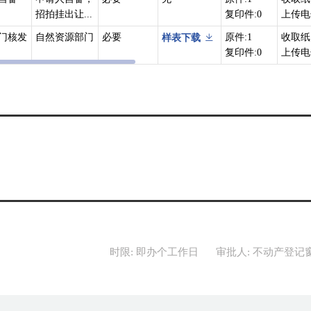
招拍挂出让...
复印件:0
上传电
的其他不涉及不动产权利转移的变更情形。
国有建设用地使用权登记。
门核发
自然资源部门
必要
原件:1
收取纸
样表下载
设用地使用权及房屋所有权登记。
复印件:0
上传电
6号）9 国有建设用地使用权及房屋所有权登记9.2 变更登记9.2.1 
形发生变更的，当事人可以申请变更登记：
发生变化的；
时限: 即办个工作日
审批人: 不动产登记