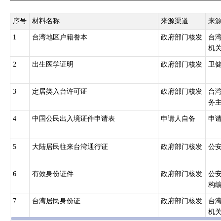
序号
材料名称
来源渠道
来
1
台湾地区户籍誊本
政府部门核发
台
机
2
出生医学证明
政府部门核发
卫
3
定居类入台许可证
政府部门核发
台
务
4
中国公民出入境证件申请表
申请人自备
申
5
大陆居民往来台湾通行证
政府部门核发
公
6
有效身份证件
政府部门核发
公
构
7
台湾居民身份证
政府部门核发
台
机