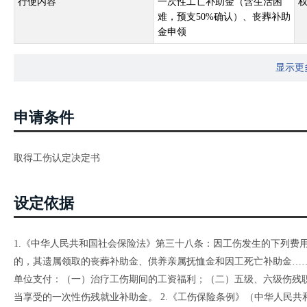
行使内容
一次性工亡补助金（含生活困
难，预支50%确认）、丧葬补助
金申领
显示更
申请条件
取得工伤认定决定书
设定依据
1.《中华人民共和国社会保险法》第三十八条：因工伤发生的下列费
的，其遗属领取的丧葬补助金、供养亲属抚恤金和因工死亡补助金…
单位支付：（一）治疗工伤期间的工资福利；（二）五级、六级伤残
当享受的一次性伤残就业补助金。 2.《工伤保险条例》（中华人民共