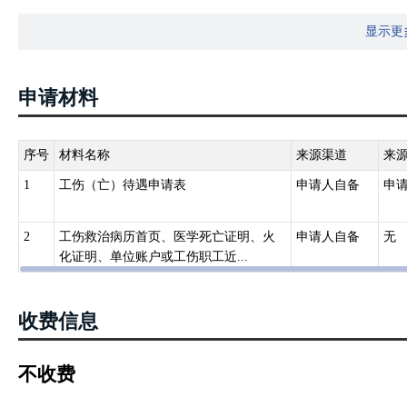
照下列规定从工伤保险 基金领取丧葬补助金、供养亲属抚恤金和一次
显示更
工月平均工 资；（二）供养亲属抚恤金按照职工本人工资的一定比
属……（三）一次性工亡补助金标准为上一年度全国城镇居民人均可支
其近亲属享受本条第一款规定的待遇。一级至四级伤残职工在停工留
申请材料
（二）项规定的待遇。第四十一条：职工因工外出期间发生事故或者在
资，从第4个月起停发工资，由工伤保险基金向其供养亲属按月支付供
50%……。 3.《关于印发工伤保险经办规程的通知》（人社部发〔2
序号
材料名称
来源渠道
来
致死亡的，业务部门根据工亡时间上年度全国城镇居民人均可支配收
1
工伤（亡）待遇申请表
申请人自备
申
丧葬补助金。伤残等级为一至四级的工伤职工，停工留薪期满死亡的
金……。
2
工伤救治病历首页、医学死亡证明、火
申请人自备
无
化证明、单位账户或工伤职工近...
收费信息
不收费