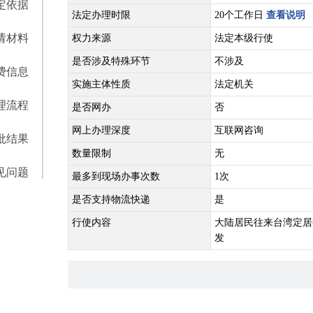
定依据
法定办理时限
20个工作日
查看说明
请材料
权力来源
法定本级行使
是否涉及特殊环节
不涉及
费信息
实施主体性质
法定机关
理流程
是否网办
否
网上办理深度
互联网咨询
批结果
数量限制
无
见问题
最多到现场办事次数
1次
是否支持物流快递
是
行使内容
大陆居民往来台湾定居
发