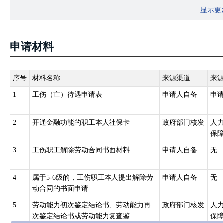
显示更
2.《工伤保险条例》（中华人民共和国国务院令第586号）第三十五
动关系，退出工作岗位，享受以下待遇：（一）从工伤保险基金按伤
险基金按月支付伤残津贴……（三）工伤职工达到退休年龄并办理退
申请材料
基本养老保险待遇。基本养老保险待遇低于伤残津贴的，由工伤保险
鉴定为五级、六级伤残的，享受以下待遇：（一）从工伤保险基金按
用人单位的劳动关系，由用人单位安排适当工作。难以安排工作的，
序号
材料名称
来源渠道
来
提出，该职工可以与用人单位解除或者终止劳动关系，由工伤保险基
1
工伤（亡）待遇申请表
申请人自备
申
次性伤残就业补助金。一次性工伤医疗补助金和一次性伤残就业补助
。第三十七条：职工因工致残被鉴定为七级至十级伤残的，享受以下
2
开通金融功能的职工本人社保卡
政府部门核发
人
性伤残补助金……（二）劳动、聘用合同期满终止，或者职工本人提
保
次性工伤医疗补助金，由用人单位支付一次性伤残就业补助金。一次
3
工伤职工解除劳动合同书面材料
申请人自备
无
标准由省、自治区、直辖市人民政府规定。
3.《关于印发工伤保险经办规程的通知》（人社部发〔2012〕11号
4
属于5-6级的，工伤职工本人提出解除劳
申请人自备
无
职工本人工资或统筹地区上年度职工月平均工资，核定一次性伤残补
动合同的书面申请
5
劳动能力初次鉴定结论书、劳动能力再
政府部门核发
人
次鉴定结论书或劳动能力复查鉴...
保