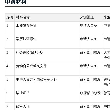
申请材料
序号
材料名称
来源渠道
来
1
工资发放凭证
申请人自备
申
2
学历认证报告
申请人自备
申
3
社会保险缴纳证明
政府部门核发
人
会
4
劳动合同或编制文件
申请人自备
申
5
中华人民共和国残疾军人证
政府部门核发
退
部
6
毕业证书
政府部门核发
教
7
残疾人证
政府部门核发
中