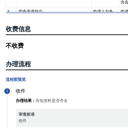
合
8
劳务派遣协议
申请人自备
申
9
用人单位安排残疾人就业情况表
申请人自备
申
收费信息
10
中华人民共和国居民身份证
政府部门核发
公
不收费
办理流程
流程图预览
收件
1
办理结果：
告知资料是否齐全
审查标准
收件