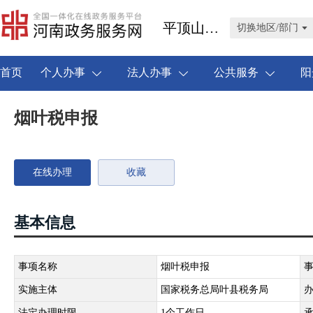
平顶山市叶县
切换地区/部门
首页
个人办事
法人办事
公共服务
阳
烟叶税申报
在线办理
收藏
基本信息
事项名称
烟叶税申报
实施主体
国家税务总局叶县税务局
法定办理时限
1个工作日