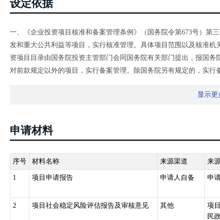
设定依据
一、《企业投资项目核准和备案管理条例》（国务院令第673号）第
发和重大公共利益等项目，实行核准管理。具体项目范围以及核准机
资项目目录由国务院投资主管部门会同国务院有关部门提出，报国务
对前款规定以外的项目，实行备案管理。除国务院另有规定的，实行
治区、直辖市和计划单列市人民政府规定。
显示更
二、《政府核准的投资项目目录（河南省2017年本）》（豫政办〔20
管理的项目外,事业单位、人民团体投资(含与社会资本合资)建设的
民办非企业单位等投资建设的项目实行备案管理。
申请材料
序号
材料名称
来源渠道
来
1
项目申请报告
申请人自备
申
2
项目社会稳定风险评估报告及审核意见
其他
项
民政