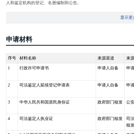
人和鉴定机构的登记、名册编制和公告。
（五）无民事行为能力或者限制行为能力的；
第六条 申请从事司法鉴定业务的个人、法人或者其他组织，由省级
（六）法律、法规和规章规定的其他情形。
显示更
和鉴定机构名册并公告。省级人民政府司法行政部门应当根据鉴定人
和鉴定机构名册并公告。
申请材料
《司法鉴定人登记管理办法》（2005年9月29日 司法部令第96号）
第九条 省级司法行政机关负责本行政区域内司法鉴定人的登记管理
册编制和名册公告；
序号
材料名称
来源渠道
来
第十条 省级司法行政机关可以委托下一级司法行政机关协助办理本办
1
行政许可申请书
申请人自备
申
2
司法鉴定人延续登记申请表
申请人自备
申
3
中华人民共和国居民身份证
政府部门核发
公
4
司法鉴定人执业证
政府部门核发
司
核