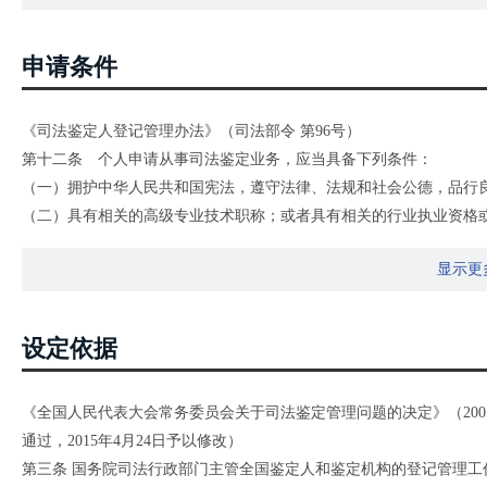
申请条件
《司法鉴定人登记管理办法》（司法部令 第96号）
第十二条 个人申请从事司法鉴定业务，应当具备下列条件：
（一）拥护中华人民共和国宪法，遵守法律、法规和社会公德，品行
（二）具有相关的高级专业技术职称；或者具有相关的行业执业资格
（三）申请从事经验鉴定型或者技能鉴定型司法鉴定业务的，应当具备
显示更
（四）所申请从事的司法鉴定业务，行业有特殊规定的，应当符合行
（五）拟执业机构已经取得或者正在申请《司法鉴定许可证》；
（六）身体健康，能够适应司法鉴定工作需要。
设定依据
第十三条 有下列情形之一的，不得申请从事司法鉴定业务：
（一）因故意犯罪或者职务过失犯罪受过刑事处罚的；
《全国人民代表大会常务委员会关于司法鉴定管理问题的决定》（200
（二）受过开除公职处分的；
通过，2015年4月24日予以修改）
（三）被司法行政机关撤销司法鉴定人登记的；
第三条 国务院司法行政部门主管全国鉴定人和鉴定机构的登记管理
（四）所在的司法鉴定机构受到停业处罚，处罚期未满的；