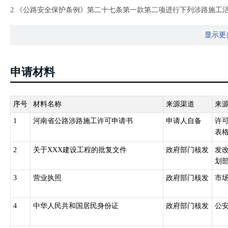
2.《公路安全保护条例》第二十七条第一款第二项进行下列涉路施工
越公路修建桥梁、渡槽或者架设、埋设管道、电缆等设施；
显示更
申请材料
序号
材料名称
来源渠道
来
1
河南省公路涉路施工许可申请书
申请人自备
许
表格
2
关于XXX建设工程的批复文件
政府部门核发
发
划部
3
营业执照
政府部门核发
市
4
中华人民共和国居民身份证
政府部门核发
公