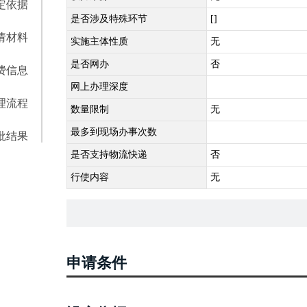
定依据
是否涉及特殊环节
[]
请材料
实施主体性质
无
是否网办
否
费信息
网上办理深度
理流程
数量限制
无
最多到现场办事次数
批结果
是否支持物流快递
否
行使内容
无
申请条件