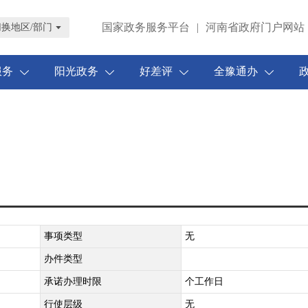
国家政务服务平台
|
河南省政府门户网站
切换地区/部门
服务
阳光政务
好差评
全豫通办
事项类型
无
办件类型
承诺办理时限
个工作日
行使层级
无