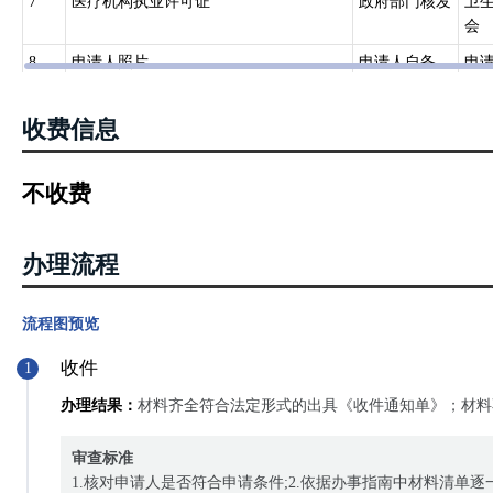
7
医疗机构执业许可证
政府部门核发
卫
会
8
申请人照片
申请人自备
申
9
港澳台永久居民身份证
政府部门核发
港
收费信息
不收费
办理流程
流程图预览
收件
1
办理结果：
材料齐全符合法定形式的出具《收件通知单》；材料
审查标准
1.核对申请人是否符合申请条件;2.依据办事指南中材料清单