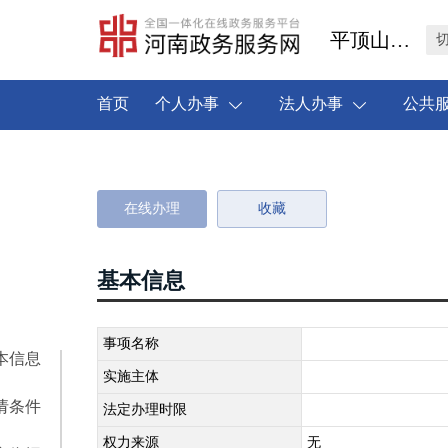
平顶山市叶县
首页
个人办事
法人办事
公共
在线办理
收藏
基本信息
事项名称
本信息
实施主体
请条件
法定办理时限
权力来源
无