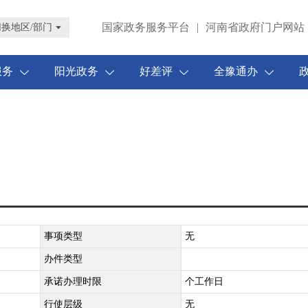
国家政务服务平台
|
河南省政府门户网站
切换地区/部门
服务
阳光政务
好差评
全豫通办
事项类型
无
办件类型
承诺办理时限
个工作日
行使层级
无