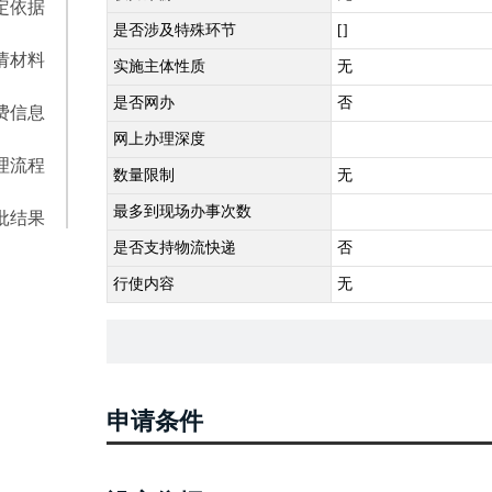
定依据
是否涉及特殊环节
[]
请材料
实施主体性质
无
是否网办
否
费信息
网上办理深度
理流程
数量限制
无
最多到现场办事次数
批结果
是否支持物流快递
否
行使内容
无
申请条件