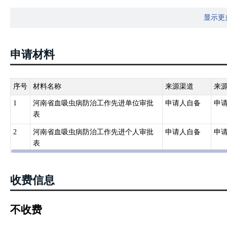
例规定的职责，负责本行政区域内的血吸虫病防治及其监督管理工作
显示更
第七条国务院有关部门、血吸虫病防治地区县级以上地方人民政府及
人，给予表彰或者奖励。
申请材料
序号
材料名称
来源渠道
来
1
河南省血吸虫病防治工作先进单位审批
申请人自备
申
表
2
河南省血吸虫病防治工作先进个人审批
申请人自备
申
表
收费信息
不收费