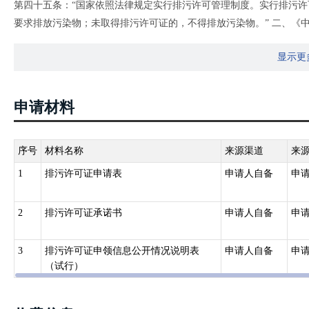
第四十五条：“国家依照法律规定实行排污许可管理制度。实行排污
要求排放污染物；未取得排污许可证的，不得排放污染物。” 二、《中
民代表大会常务委员会第二十二次会议通过，根据1995年8月29日
显示更
人民共和国大气污染防治法〉的决定》第一次修正，2000年4月29
2015年8月29日第十二届全国人民代表大会常务委员会第十六次会议第
委员会第六次会议《关于修改〈中华人民共和国野生动物保护法〉等
申请材料
号）
第十九条：“排放工业废气或者本法第七十八条规定名录中所列有毒
营单位以及其他依法实行排污许可管理的单位，应当取得排污许可证。
序号
材料名称
来源渠道
来
三、《中华人民共和国水污染防治法》（1984年5月11日第六届全国人
1
排污许可证申请表
申请人自备
申
八届全国人民代表大会常务委员会第十九次会议《关于修改〈中华人民共
十届全国人民代表大会常务委员会第三十二次会议修订，根据2017年
2
排污许可证承诺书
申请人自备
申
《关于修改〈中华人民共和国水污染防治法〉的决定》第二次修正，20
第二十一条：“直接或者间接向水体排放工业废水和医疗污水以及其
3
排污许可证申领信息公开情况说明表
申请人自备
申
单位和其他生产经营者，应当取得排污许可证；城镇污水集中处理设
（试行）
四、《中华人民共和国土壤污染防治法》（2018年8月31日第十三届全
华人民共和国主席令 第八号）