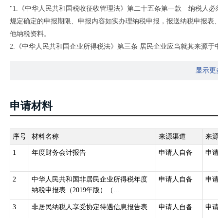
"1.《中华人民共和国税收征收管理法》第二十五条第一款 纳税人
《非居民纳税人享受协定待遇信息报告表》，作为《非居民企业所得税年
规定确定的申报期限、申报内容如实办理纳税申报，报送纳税申报表
税务总局关于发布〈非居民纳税人享受协定待遇管理办法〉的公告》（国家
他纳税资料。
用。
2.《中华人民共和国企业所得税法》第三条 居民企业应当就其来源
企业因特殊原因，不能在规定期限内办理年度所得税申报，应当在年
非居民企业在中国境内设立机构、场所的，应当就其所设机构、场
税务机关批准后，可以适当延长申报期限。
显示更
所设机构、场所有实际联系的所得，缴纳企业所得税。
企业具有下列情形之一的，可不参加当年度的所得税汇算清缴：
非居民企业在中国境内未设立机构、场所的，或者虽设立机构、场
1.临时来华承包工程和提供劳务不足1年，在年度中间终止经营活动
其来源于中国境内的所得缴纳企业所得税。
2.汇算清缴期内已办理注销；
申请材料
第五十四条第三款 企业应当自年度终了之日起五个月内，向税务机
3.其他经主管税务机关批准可不参加当年度所得税汇算清缴。
款。
第五十五条第一款 企业在年度中间终止经营活动的，应当自实际经
序号
材料名称
来源渠道
来
缴。"
1
年度财务会计报告
申请人自备
申
2
中华人民共和国非居民企业所得税年度
申请人自备
申
纳税申报表（2019年版）（...
3
非居民纳税人享受协定待遇信息报告表
申请人自备
申