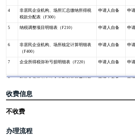
4
非居民企业机构、场所汇总缴纳所得税
申请人自备
申
税款分配表（F300）
5
纳税调整项目明细表（F210）
申请人自备
申
6
非居民企业机构、场所核定计算明细表
申请人自备
申
（F400）
7
企业所得税弥补亏损明细表（F220）
申请人自备
申
8
对外合作开采石油企业勘探开发费用年
申请人自备
申
度明细表（F230）
收费信息
9
海上油气生产设施弃置费情况表
申请人自备
申
不收费
10
房地产开发企业成本对象管理专项报告
申请人自备
申
办理流程
11
工程作业（劳务）决算（结算）报告或
申请人自备
申