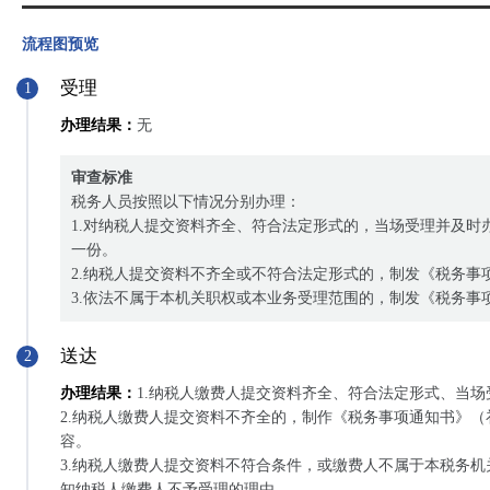
其他说明材料
12
参与工程作业或劳务项目外籍人员姓
申请人自备
申
流程图预览
名、国籍、出入境时间、在华工作...
受理
1
13
税务代理委托书
申请人自备
申
办理结果：
无
14
中华人民共和国非居民企业所得税年度
申请人自备
申
审查标准
纳税申报表（适用于据实申报企...
税务人员按照以下情况分别办理：
15
中华人民共和国非居民企业所得税季度
申请人自备
申
1.对纳税人提交资料齐全、符合法定形式的，当场受理并及时
和年度纳税申报表（适用于核定...
一份。
2.纳税人提交资料不齐全或不符合法定形式的，制发《税务
3.依法不属于本机关职权或本业务受理范围的，制发《税务
送达
2
办理结果：
1.纳税人缴费人提交资料齐全、符合法定形式、当场
2.纳税人缴费人提交资料不齐全的，制作《税务事项通知书》
容。
3.纳税人缴费人提交资料不符合条件，或缴费人不属于本税务
知纳税人缴费人不予受理的理由。