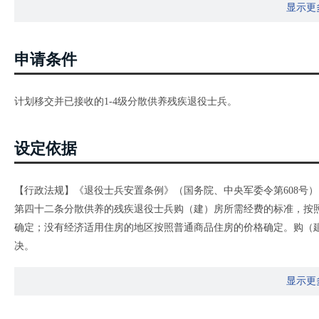
显示更
申请条件
计划移交并已接收的1-4级分散供养残疾退役士兵。
设定依据
【行政法规】《退役士兵安置条例》（国务院、中央军委令第608号）
第四十二条分散供养的残疾退役士兵购（建）房所需经费的标准，按照
确定；没有经济适用住房的地区按照普通商品住房的价格确定。购（
决。
购（建）房屋产权归分散供养的残疾退役士兵所有。分散供养的残疾
显示更
本人。《伤病残士兵退役交接安置工作规程（试行）》（民办发[2012
终身，分为集中供养和分散供养。对需要长年医疗或者独身一人不便