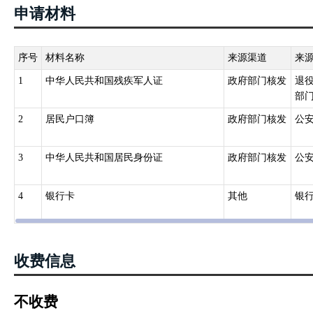
不符合集中供养条件或者虽符合集中供养条件但本人自愿回家休养的
申请材料
恤、医疗、护理和住房等待遇。分散供养的，购（建）房经费标准按
普通商品房价格）和60平方米建筑面积确定。购（建）房所需经费由
权归分散供养的残疾退役士兵所有。分散供养的残疾退役士兵自行解
序号
材料名称
来源渠道
来
的义务兵和初级士官，需要住院治疗或独身一人无直系亲属照顾的，
1
中华人民共和国残疾军人证
政府部门核发
退
部
2
居民户口簿
政府部门核发
公
3
中华人民共和国居民身份证
政府部门核发
公
4
银行卡
其他
银
收费信息
不收费