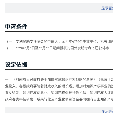
显示更
申请条件
（一）专利资助专项资金的申请人，应为本省的企事业单位、机关团
（二）***年*月*日至**月**日期间授权的国外发明专利；已获
设定依据
一、《河南省人民政府关于加快实施知识产权战略的意见》（豫政〔201
业投入。各级政府要随着财政收入的增长逐步增加对知识产权事业的
育及奖励、知识产权信息化、知识产权保护行政执法、知识产权人才
政府各类科技研发、成果转化及产业化项目资金要向拥有自主知识产
专利专项资金管理办法》（财建〔2012〕147号） 第十一条:“…
显示更
知识产权部门审核、汇总后报送本级财政部门。”三、《河南省专利申请资