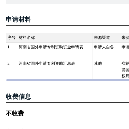
权局负责专利申请资助的审批,签发专利申请资助审核意见通知书。”四
52号） “对符合—条件的专利给予相应金额的资助。”
申请材料
序号
材料名称
来源渠道
来
1
河南省国外申请专利资助资金申请表
申请人自备
申
2
河南省国外申请专利资助汇总表
其他
省
管
权
收费信息
不收费