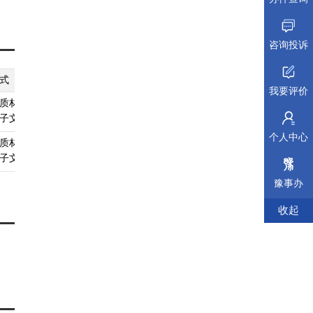
咨询投诉
式
纸质材料规格
填报须知
受理标准
材料依据
我要评价
质材料、
无
查看须知
查看受理标准
查看依据
子文件
个人中心
质材料、
无
查看须知
查看受理标准
查看依据
子文件
豫事办
收起