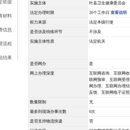
定依据
实施主体
叶县卫生健康委员会
法定办理时限
20个工作日
查看说明
请材料
权力来源
法定本级行使
费信息
是否涉及特殊环节
不涉及
实施主体性质
法定机关
理流程
批结果
是否网办
是
网上办理深度
互联网咨询、互联网收
联网预审、互联网受理
网办理、互联网办理结
反馈、互联网电子证照
数量限制
无
最多到现场办事次数
0次
是否支持物流快递
否