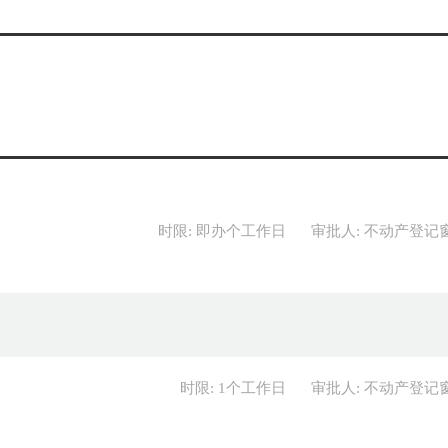
的其他不涉及不动产权利转移的变更情形。
国有建设用地使用权登记。
设用地使用权及房屋所有权登记。
6号）9 国有建设用地使用权及房屋所有权登记9.2 变更登记9.2.1 
形发生变更的，当事人可以申请变更登记：
发生变化的；
时限: 即办个工作日
审批人: 不动产登记
时限: 1个工作日
审批人: 不动产登记