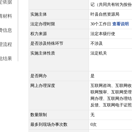
定依据
记（共同共有转为按份
实施主体
叶县自然资源局
请材料
法定办理时限
30个工作日
查看说明
费信息
权力来源
法定本级行使
是否涉及特殊环节
不涉及
理流程
实施主体性质
法定机关
批结果
是否网办
是
网上办理深度
互联网咨询、互联网收
联网预审、互联网受理
网办理、互联网办理结
反馈、互联网电子证照
数量限制
无
最多到现场办事次数
0次