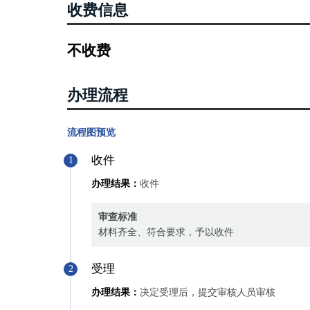
（八）共有性质发生变更的；（九）法律、行政法规规定
收费信息
第三十三条依法取得国有建设用地使用权，可以单独申请
依法利用国有建设用地建造房屋的，可以申请国有建
不收费
四、《不动产登记操作规范（试行）》（国土资规〔2016〕
已经登记的国有建设用地使用权及房屋所有权，因下列情
1权利人姓名或者名称、身份证明类型或者身份证明号码
办理流程
2不动产坐落、界址、用途、面积等状况发生变化的；
3国有建设用地使用权的权利期限发生变化的；
流程图预览
4同一权利人名下的不动产分割或者合并的；
收件
1
5法律、行政法规规定的其他情形。
办理结果：
收件
审查标准
材料齐全、符合要求，予以收件
受理
2
办理结果：
决定受理后，提交审核人员审核