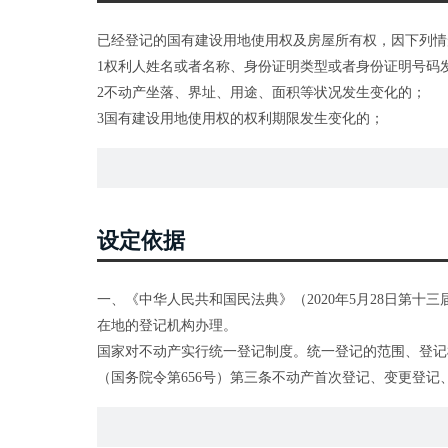
已经登记的国有建设用地使用权及房屋所有权，因下列情
1权利人姓名或者名称、身份证明类型或者身份证明号码
2不动产坐落、界址、用途、面积等状况发生变化的；
3国有建设用地使用权的权利期限发生变化的；
4同一权利人名下的不动产分割或者合并的；
5法律、行政法规规定的其他情形。
设定依据
一、《中华人民共和国民法典》（2020年5月28日第
在地的登记机构办理。
国家对不动产实行统一登记制度。统一登记的范围、登记
（国务院令第656号）第三条不动产首次登记、变更登
本条例。
第四条国家实行不动产统一登记制度。