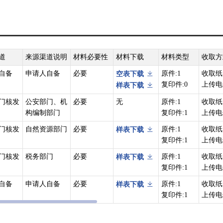
一）集体土地所有权;（二）房屋等建筑物、构筑物所有权；（三）森林
五）建设用地使用权。（六）宅基地使用权;（七）海域使用权;（八）地役
利。
产登记工作。县级以上地方人民政府应当确定一个部门为本行政区域的不
不动产登记主管部门的指导、监督。
道
来源渠道说明
材料必要性
材料下载
材料类型
收取方
产登记机构办理；直辖市、设区的市人民政府可以确定本级不动产登记机
自备
申请人自备
必要
原件:1
收取纸
空表下载
复印件:0
上传电
样表下载
动产登记机构分别办理。不能分别办理的,由所跨县级行政区域的不动产登
门核发
公安部门、机
必要
无
原件:1
收取纸
产登记主管部门指定办理。
构编制部门
复印件:1
上传电
准项目用海、用岛,中央国家机关使用的国有土地等不动产登记,由国务院
门核发
自然资源部门
必要
原件:1
收取纸
样表下载
复印件:1
上传电
63号）第二十六条下列情形之一的，不动产权利人可以向不动产登记机构
门核发
税务部门
必要
原件:1
收取纸
样表下载
或者身份证明号码发生变更的；（二）不动产的坐落、界址、用途、面积
复印件:1
上传电
自备
申请人自备
必要
原件:1
收取纸
样表下载
同一权利人分割或者合并不动产的；（五）抵押担保的范围、主债权数额
复印件:1
上传电
押担保的债权范围、最高债权额、债权确定期间等发生变化的；（七）地