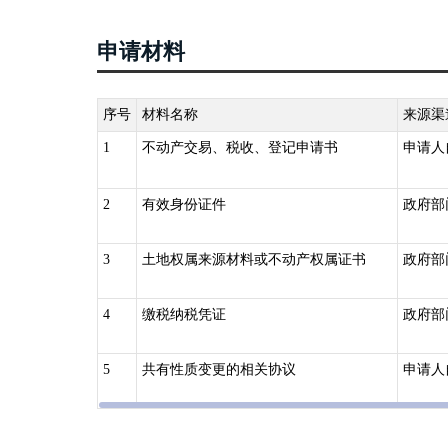
第五条下列不动产权利，依照本条例的规定办理登记：（
木所有权;（四）耕地、林地、草地等土地承包经营权;（
申请材料
（九）抵押权;（十）法律规定需要登记的其他不动产权
第六条国务院国土资源主管部门负责指导、监督全国不动
产登记机构，负责不动产登记工作，并接受上级人民政府
序号
材料名称
来源渠
第七条 不动产登记由不动产所在地的县级人民政府不动
1
不动产交易、税收、登记申请书
申请人
统一办理所属各区的不动产登记。
跨县级行政区域的不动产登记,由所跨县级行政区域的不
2
有效身份证件
政府部
构协商办理；协商不成的,由共同的上一级人民政府不动
国务院确定的重点国有林区的森林、林木和林地,国务院批
3
土地权属来源材料或不动产权属证书
政府部
土资源主管部门会同有关部门规定。
三、《不动产登记暂行条例实施细则》（国土资源部令第
4
缴税纳税凭证
政府部
请变更登记：（一）权利人的姓名、名称、身份证明类型
状况变更的；
5
共有性质变更的相关协议
申请人
（三）不动产权利期限、来源等状况发生变化的；（四）
债务履行期限、抵押权顺位发生变化的；（六）最高额抵
权的利用目的、方法等发生变化的；