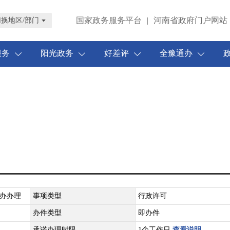
国家政务服务平台
|
河南省政府门户网站
切换地区/部门
服务
阳光政务
好差评
全豫通办
办办理
事项类型
行政许可
办件类型
即办件
承诺办理时限
1个工作日
查看说明