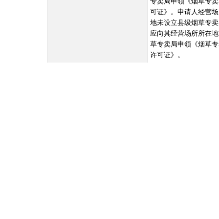
专卖局申领《烟草专卖
可证》。申请人经营场
地未设立县级烟草专卖
应向其经营场所所在地
草专卖局申领《烟草专
许可证》。
申请条件
一、有与经营烟草制品零售业务相适应的资金；
二、有与住所相独立的固定经营场所；
三、符合当地烟草制品零售点合理布局的要求；
四、国家烟草专卖局规定的其他条件。
设定依据