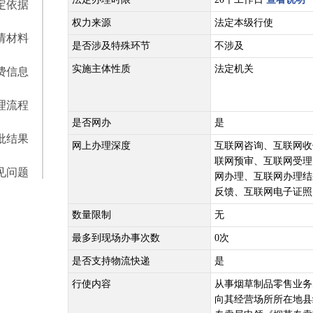
定依据
权力来源
法定本级行使
请材料
是否涉及特殊环节
不涉及
实施主体性质
法定机关
费信息
理流程
是否网办
是
批结果
网上办理深度
互联网咨询、互联网收
联网预审、互联网受理
见问题
网办理、互联网办理结
反馈、互联网电子证照
数量限制
无
最多到现场办事次数
0次
是否支持物流快递
是
行使内容
从事烟草制品零售业务
向其经营场所所在地县