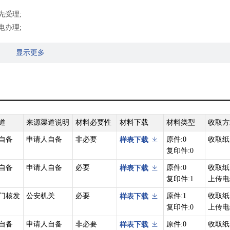
先受理;
电办理;
超过原址容量，新址用电不再收取供电贴费。新址用电引起的工程费用由用
显示更多
用电容量的，超过部分按增容办理;
5项处理外，自迁新址不论是否引起供电点变动，一律按新装用电办理。
道
来源渠道说明
材料必要性
材料下载
材料类型
收取方
自备
申请人自备
非必要
原件:0
收取纸
样表下载
复印件:0
自备
申请人自备
必要
原件:0
收取纸
样表下载
复印件:1
上传电
门核发
公安机关
必要
原件:1
收取纸
样表下载
复印件:0
上传电
自备
申请人自备
非必要
原件:0
收取纸
样表下载