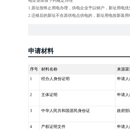
电企业应按下列规定办理:
1.原址按终止用电办理，供电企业予以销户，新址用电优
2.迁移后的新址不在原供电点供电的，新址用电按新装用
3.迁移后的新址在原供电点供电的，且新址用电容量不
负担;
4.迁移后的新址仍在原供电点，但新址用电容量超过原址
5.私自迁移用电地址而用电者，除按本规则第一百条第
申请材料
序号
材料名称
来源渠
1
经办人身份证明
申请人
2
主体证明
申请人
3
中华人民共和国居民身份证
政府部
4
产权证明文件
申请人