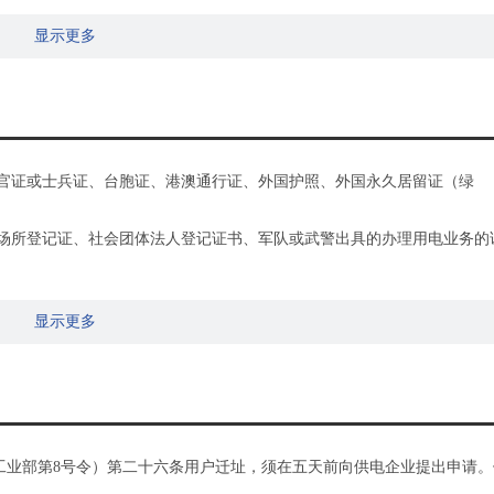
显示更多
军官证或士兵证、台胞证、港澳通行证、外国护照、外国永久居留证（绿
动场所登记证、社会团体法人登记证书、军队或武警出具的办理用电业务的
使用证、购房合同、法律文书、产权合法证明（复印件）；农村地区可提供
显示更多
主体证明）
电力工业部第8号令）第二十六条用户迁址，须在五天前向供电企业提出申请。