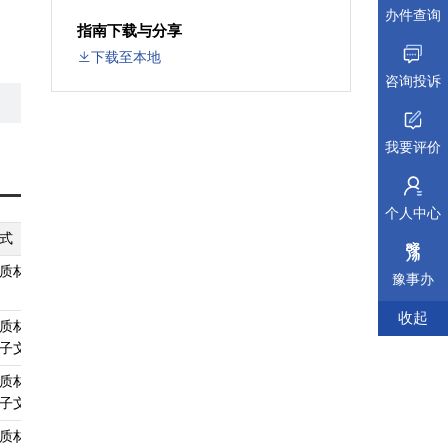
办件查询
指南下载与分享
下载至本地
户
咨询投诉
我要评价
个人中心
式
纸质材料规格
填报须知
受理标准
材料依据
质材料
A4
查看须知
查看受理标准
查看依据
豫事办
收起
质材料、
A4
查看须知
查看受理标准
查看依据
子文件
质材料、
无
查看须知
查看受理标准
查看依据
子文件
质材料、
A4
查看须知
查看受理标准
查看依据