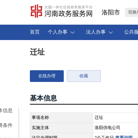
洛阳市
切换
首页
个人办事
法人办事
公共
迁址
在线办理
收藏
基本信息
本信息
事项名称
迁址
请条件
实施主体
洛阳供电公司
法定办理时限
7个工作日
查看说明