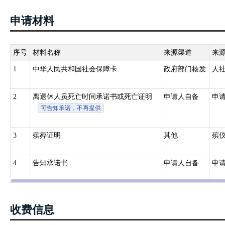
全文
申请材料
5.河南省劳动和社会保障厅关于企业离休人员死亡一次性抚恤金计发基数
6.河南省人力资源和社会保障厅、河南省财政厅关于调整企业职工基
知（豫人社〔2013〕44号）全文 7.人力资源和社会保障部 财政部《
序号
材料名称
来源渠道
来
号）全文
1
中华人民共和国社会保障卡
政府部门核发
人
2
离退休人员死亡时间承诺书或死亡证明
申请人自备
申
可告知承诺，不再提供
3
殡葬证明
其他
殡
4
告知承诺书
申请人自备
申
收费信息