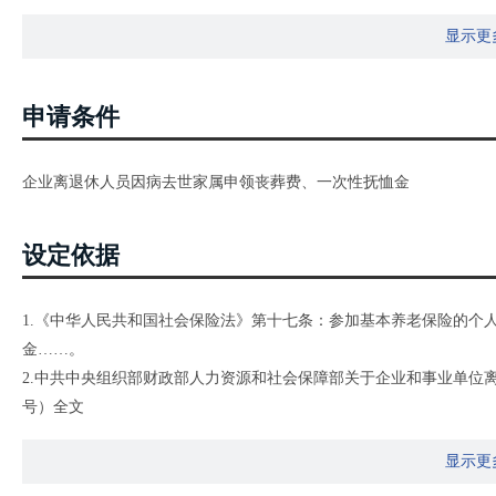
显示更
申请条件
企业离退休人员因病去世家属申领丧葬费、一次性抚恤金
设定依据
1.《中华人民共和国社会保险法》第十七条：参加基本养老保险的个
金……。
2.中共中央组织部财政部人力资源和社会保障部关于企业和事业单位离
号）全文
3.河南省劳动和社会保障厅、河南省财政厅关于调整企业职工和离退
显示更
〔2007〕36号）全文
4.河南省劳动和社会保障厅关于养老保险省级统筹离退休人员因病或非