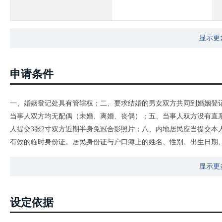
显示更
申请条件
一、婚姻登记处具有管辖权；二、要求结婚的男女双方共同到婚姻登记
当事人双方均无配偶（未婚、离婚、丧偶）；五、当事人双方没有直
人提交3张2寸双方近期半身免冠合影照片；八、内地居民应当提交本
有效的临时身份证。居民身份证与户口簿上的姓名、性别、出生日期
更正。户口簿上的婚姻状况应当与当事人声明一致。不一致的，当事
显示更
书、配偶居民死亡医学证明（推断）书等材料；不一致且无法提供相
况与婚姻登记档案记载不一致的，当事人应当向登记机关提供能够证
（推断）书等材料。
设定依据