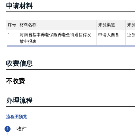
5.《关于印发城乡居民基本养老保险经办规程的通知》（人社部发〔20
申请材料
金期间服刑的，县社保机构停止为其发放养老保险待遇……。 第三
人员名单通过乡镇（街道）事务所上报至县社保机构。县社保机构对
6.《关于印发〈机关事业单位工作人员基本养老保险经办规程〉的通知》
序号
材料名称
来源渠道
来
办机构应通过资格认证工作，不断完善退休人员信息管理，对发生变
1
河南省基本养老保险养老金待遇暂停发
申请人自备
业
理：……（二）退休人员在规定期限内未认证的，社保经办机构应暂
放申报表
后，从次月恢复发放并补发暂停发放月份的基本养老金。（三）退休
保经办机构应暂停或终止发放基本养老金，对多发的养老金应予以追
收费信息
不收费
办理流程
流程图预览
收件
1