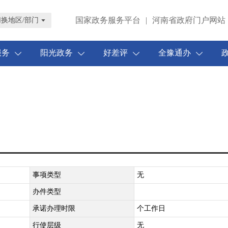
国家政务服务平台
|
河南省政府门户网站
切换地区/部门
服务
阳光政务
好差评
全豫通办
事项类型
无
办件类型
承诺办理时限
个工作日
行使层级
无