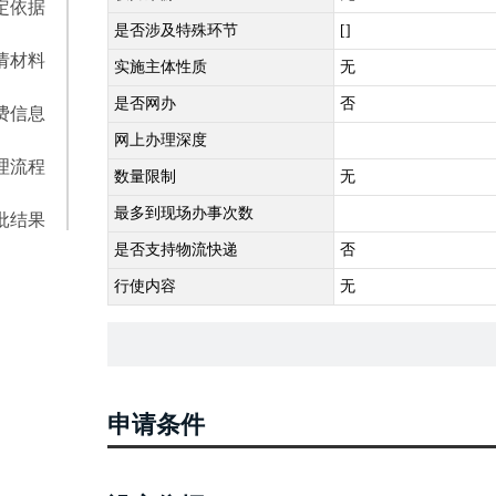
定依据
是否涉及特殊环节
[]
请材料
实施主体性质
无
是否网办
否
费信息
网上办理深度
理流程
数量限制
无
最多到现场办事次数
批结果
是否支持物流快递
否
行使内容
无
申请条件