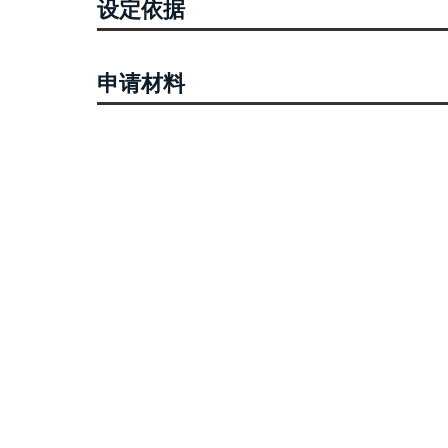
设定依据
申请材料
无需提交申请材料
收费信息
不收费
办理流程
流程图预览
审批结果