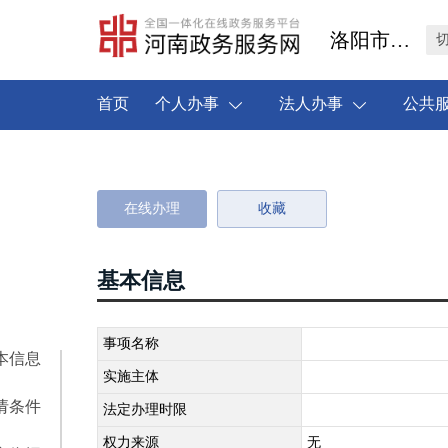
洛阳市伊川县
首页
个人办事
法人办事
公共
在线办理
收藏
基本信息
事项名称
本信息
实施主体
请条件
法定办理时限
权力来源
无