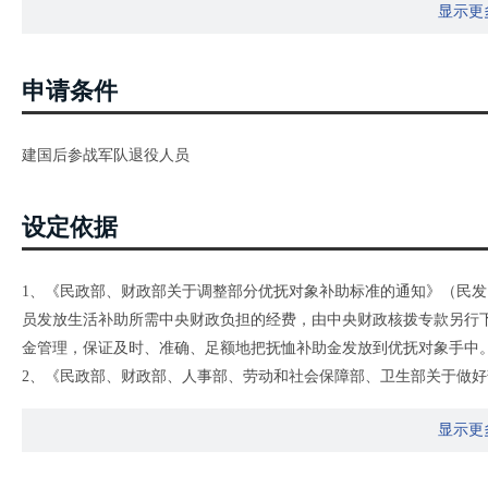
显示更
申请条件
建国后参战军队退役人员
设定依据
1、《民政部、财政部关于调整部分优抚对象补助标准的通知》（民发〔
员发放生活补助所需中央财政负担的经费，由中央财政核拨专款另行
金管理，保证及时、准确、足额地把抚恤补助金发放到优抚对象手中
2、《民政部、财政部、人事部、劳动和社会保障部、卫生部关于做好
知》（民发〔2007〕100号）二、对不符合评残和享受带病回乡退伍
显示更
队人员，每人每月100元。三、对其他参加核试验的军队退役人员，比
遇。