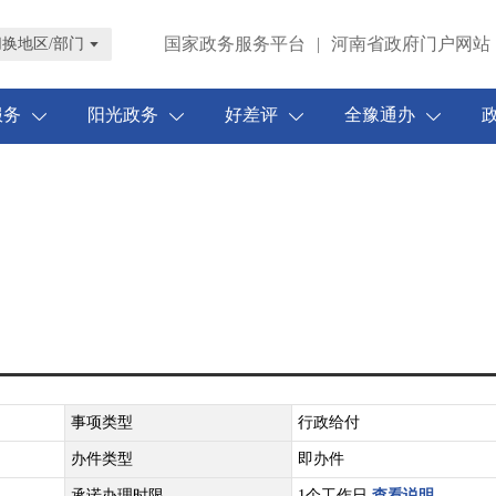
国家政务服务平台
|
河南省政府门户网站
切换地区/部门
服务
阳光政务
好差评
全豫通办
事项类型
行政给付
办件类型
即办件
承诺办理时限
1个工作日
查看说明