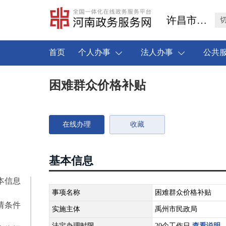
许昌市禹州市
首页
个人办事
法人办事
公共
困难群众价格补贴
在线办理
收藏
基本信息
本信息
事项名称
困难群众价格补贴
请条件
实施主体
禹州市民政局
法定办理时限
20个工作日
查看说明