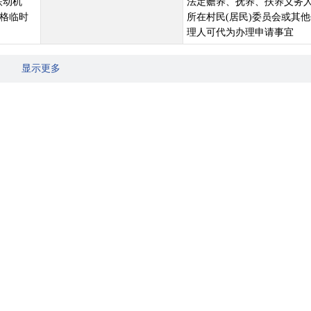
联动机
法定赡养、抚养、扶养义务人
格临时
所在村民(居民)委员会或其
理人可代为办理申请事宜
显示更多
源社会保障部、统计局关于进一步完善社会救助保障标准与物价上涨挂钩
的，要在锚定价格指数发布后及时启动联动机制，并确保在指数发布后20