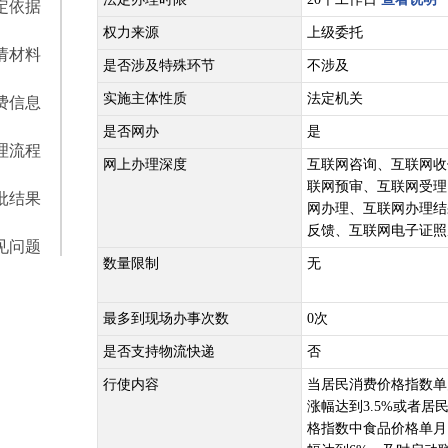
定依据
权力来源
上级委托
请材料
是否涉及特殊环节
不涉及
实施主体性质
法定机关
费信息
是否网办
是
理流程
网上办理深度
互联网咨询、互联网收
联网预审、互联网受理
批结果
网办理、互联网办理结
反馈、互联网电子证照
见问题
数量限制
无
最多到现场办事次数
0次
是否支持物流快递
否
行使内容
当居民消费价格指数单
涨幅达到3.5%或者居
格指数中食品价格单月