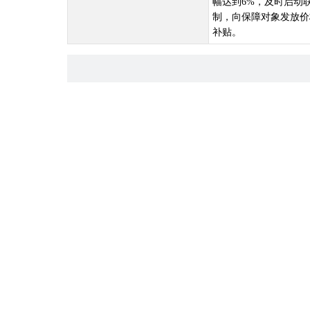
幅达到6%，及时启动
制，向保障对象发放价
补贴。
申请条件
无需个人申请
设定依据
【规范性文件】《发展改革委、民政部、财政部、人力资
动机制的通知》（发改价格规〔2017〕1835号）
价格临时补贴实行“按月测算、按月发放”。达到启动条件
工作日内完成价格临时补贴发放。