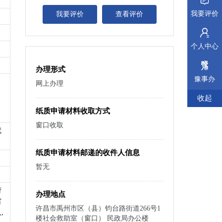
我要评价
我要评价
查看评价
个人中心
办理形式
豫事办
网上办理
收起
纸质申请材料收取方式
窗口收取
就
纸质申请材料邮递的收件人信息
暂无
府
办理地点
窗
许昌市禹州市区（县）钧台路街道266号1
,
楼社会救助室（窗口） 民政局办公楼