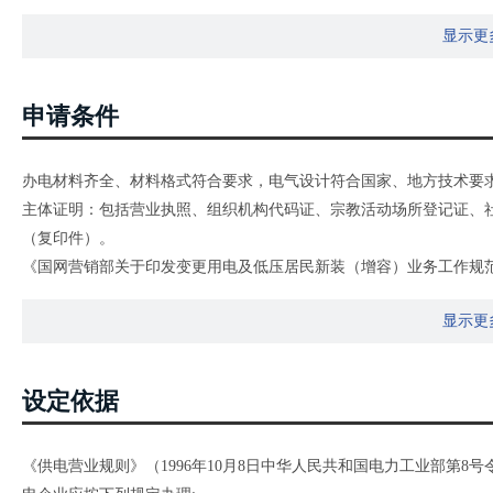
显示更
申请条件
办电材料齐全、材料格式符合要求，电气设计符合国家、地方技术要
主体证明：包括营业执照、组织机构代码证、宗教活动场所登记证、
（复印件）。
《国网营销部关于印发变更用电及低压居民新装（增容）业务工作规范（
时应特别注意以下事项：
显示更
（二）用户的实际暂停时间少于十五天者，暂停期间基本电费照收；
（三）暂停恢复后容量再次达到实施两部制电价规定容量标准的，应
（四）用户同一自然人或同一法人主体的其他用电地址的电费交费情
设定依据
《供电营业规则》（1996年10月8日中华人民共和国电力工业部第