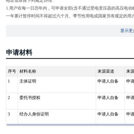
电企业应按下列规定办理:
1.用户在每一日历年内，可申请全部(含不通过受电变压器的高压电
一年累计暂停时间不得超过六个月。季节性用电或国家另有规定的用户
2.按变压器容量计收基本电费的用户，暂停用电必须是整台或整组变
显示更
的日期对暂停设备加封。从加封之日起,按原计费方式减收其相应容量
3.暂停期满或每一日历年内累计暂停用电时间超过六个月者，不论用
容量计收其基本电费;
申请材料
4.在暂停期限内，用户申请恢复暂停用电容量用电时，须在预定恢复
间基本电费照收;
5.按最大需量计收基本电费的用户，申请暂停用电必须是全部容量(含
序号
材料名称
来源渠道
来
有关规定。
1
主体证明
申请人自备
申
2
委托书授权
申请人自备
申
3
经办人身份证明
申请人自备
申