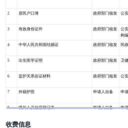
2
居民户口簿
政府部门核发
公
3
有效身份证件
政府部门核发
公
构
4
中华人民共和国结婚证
政府部门核发
民
5
出生医学证明
政府部门核发
卫
6
监护关系佐证材料
政府部门核发
公
7
外籍护照
申请人自备
申
8
境外人员住宿登记表
申请人自备
申
收费信息
9
两寸照片
申请人自备
申