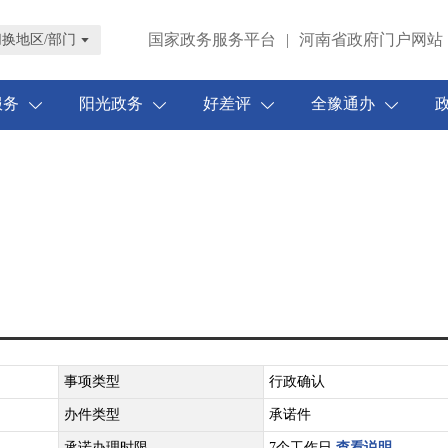
国家政务服务平台
|
河南省政府门户网站
切换地区/部门
服务
阳光政务
好差评
全豫通办
事项类型
行政确认
办件类型
承诺件
承诺办理时限
7个工作日
查看说明