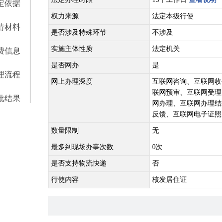
定依据
权力来源
法定本级行使
请材料
是否涉及特殊环节
不涉及
实施主体性质
法定机关
费信息
是否网办
是
理流程
网上办理深度
互联网咨询、互联网收
联网预审、互联网受理
批结果
网办理、互联网办理结
反馈、互联网电子证照
数量限制
无
最多到现场办事次数
0次
是否支持物流快递
否
行使内容
核发居住证