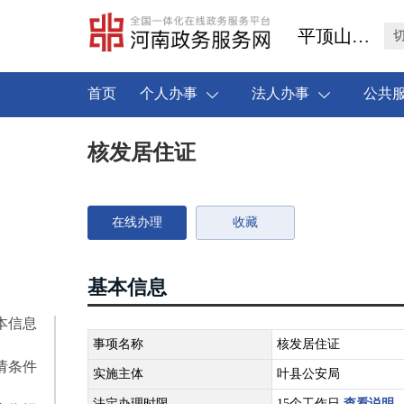
平顶山市叶县
首页
个人办事
法人办事
公共
核发居住证
在线办理
收藏
基本信息
本信息
事项名称
核发居住证
请条件
实施主体
叶县公安局
法定办理时限
15个工作日
查看说明