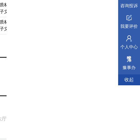
质材料、
无
查看须知
查看受理标准
查看依据
咨询投诉
子文件
质材料、
无
查看须知
查看受理标准
查看依据
我要评价
子文件
个人中心
豫事办
收起
大厅