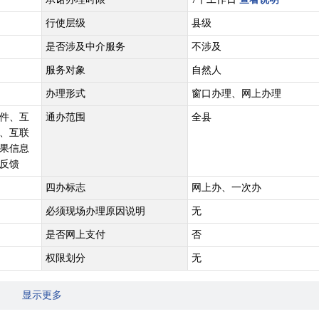
行使层级
县级
是否涉及中介服务
不涉及
服务对象
自然人
办理形式
窗口办理、网上办理
件、互
通办范围
全县
、互联
果信息
反馈
四办标志
网上办、一次办
必须现场办理原因说明
无
是否网上支付
否
权限划分
无
显示更多