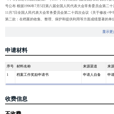
号公布 根据1996年7月5日第八届全国人民代表大会常务委员会第二
11月7日全国人民代表大会常务委员会第二十四次会议《关于修改<
第二款：在档案的收集、整理、保护和提供利用等方面成绩显著的单
显示更
《中华人民共和国档案法实施办法》（1990年10月24日国务院批准 199
修订 1999年6月7日国家档案局令第5号重新发布 根据2017年3月
正）第六条：有下列事迹之一的，由人民政府、档案行政管理部门或
申请材料
（一）对档案的收集、整理、提供利用做出显著成绩的；
（二）对档案的保护和现代化管理做出显著成绩的；
（三）对档案学研究做出重要贡献的；
序号
材料名称
来源渠道
来
（四）将重要的或者珍贵的档案捐赠给国家的；
1
档案工作奖励申请书
申请人自备
申
（五）同违反档案法律、法规的行为作斗争，表现突出的。
收费信息
不收费