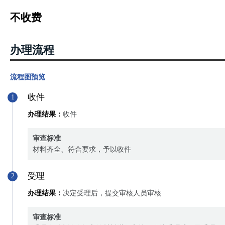
依法利用国有建设用地建造房屋的，可以申请国有建设用地使用权
不收费
四、《不动产登记操作规范（试行）》（国土资规〔2016〕6号）9 国
已经登记的国有建设用地使用权及房屋所有权，因下列情形发生变更
1权利人姓名或者名称、身份证明类型或者身份证明号码发生变化的；
办理流程
2不动产坐落、界址、用途、面积等状况发生变化的；
3国有建设用地使用权的权利期限发生变化的；
流程图预览
4同一权利人名下的不动产分割或者合并的；
收件
1
5法律、行政法规规定的其他情形。
办理结果：
收件
审查标准
材料齐全、符合要求，予以收件
受理
2
办理结果：
决定受理后，提交审核人员审核
审查标准