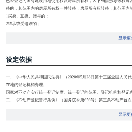
已经登记的国有建设用地使用权及房屋所有权，因下列情形导致权属
移的，其范围内的房屋所有权一并转移；房屋所有权转移，其范围内
1买卖、互换、赠与的；
2继承或受遗赠的；
3作价出资（入股）的；
显示更
4法人或其他组织合并、分立等导致权属发生转移的；
5共有人增加或者减少以及共有份额变化的；
6分割、合并导致权属发生转移的；
设定依据
7因人民法院、仲裁委员会的生效法律文书等导致国有建设用地使用
8法律、行政法规规定的其他情形。
一、《中华人民共和国民法典》（2020年5月28日第十三届全国人
在地的登记机构办理。
国家对不动产实行统一登记制度。统一登记的范围、登记机构和登记
二、《不动产登记暂行条例》（国务院令第656号）第三条不动产首
预告登记、查封登记等，适用本条例。
显示更
第四条国家实行不动产统一登记制度。
第五条下列不动产权利，依照本条例的规定办理登记：（一）集体土
木所有权;（四）耕地、林地、草地等土地承包经营权;（五）建设用地