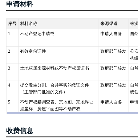
申请材料
（九）抵押权;（十）法律规定需要登记的其他不动产权利。
第六条国务院国土资源主管部门负责指导、监督全国不动产登记工作
产登记机构，负责不动产登记工作，并接受上级人民政府不动产登记
序号
材料名称
来源渠道
来
第七条 不动产登记由不动产所在地的县级人民政府不动产登记机构
1
不动产登记申请书
申请人自备
自
统一办理所属各区的不动产登记。
跨县级行政区域的不动产登记,由所跨县级行政区域的不动产登记机构
2
有效身份证件
政府部门核发
公
构协商办理；协商不成的,由共同的上一级人民政府不动产登记主管部
构
国务院确定的重点国有林区的森林、林木和林地,国务院批准项目用海
3
土地权属来源材料或不动产权属证书
政府部门核发
自
土资源主管部门会同有关部门规定。
三、《不动产登记暂行条例实施细则》（国土资源部令第63号）第二
4
提交发生分割、合并事实的凭证文件
政府部门核发
自
请变更登记：（一）权利人的姓名、名称、身份证明类型或者身份证
（主管部门批准的文件）
或住
状况变更的；
5
不动产权籍调查表、宗地图、宗地界址
申请人自备
申
（三）不动产权利期限、来源等状况发生变化的；（四）同一权利人
点坐标、房屋平面图等不动产权...
债务履行期限、抵押权顺位发生变化的；（六）最高额抵押担保的债
权的利用目的、方法等发生变化的；
（八）共有性质发生变更的；（九）法律、行政法规规定的其他不涉
收费信息
第三十三条依法取得国有建设用地使用权，可以单独申请国有建设用