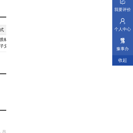
我要评价
个人中心
式
纸质材料规格
填报须知
受理标准
材料依据
质材料、
A4
查看须知
查看受理标准
查看依据
子文件
豫事办
收起
人员