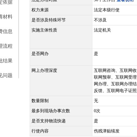
定依据
权力来源
法定本级行使
请材料
是否涉及特殊环节
不涉及
实施主体性质
法定机关
费信息
理流程
是否网办
是
批结果
网上办理深度
互联网咨询、互联网收
见问题
联网预审、互联网受理
网办理、互联网办理结
反馈、互联网电子证照
数量限制
无
最多到现场办事次数
0次
是否支持物流快递
是
行使内容
伤残津贴续发