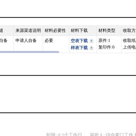
道
来源渠道说明
材料必要性
材料下载
材料类型
收取方
自备
申请人自备
必要
原件:1
收取纸
空表下载
复印件:0
上传电
样表下载
时限: 0.2个工作日
审批人: 综合窗口工作