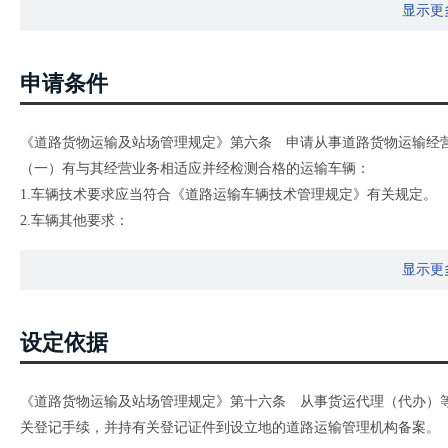
显示更
申请条件
《道路货物运输及站场管理规定》第六条 申请从事道路货物运输经
（一）有与其经营业务相适应并经检测合格的运输车辆：
1.车辆技术要求应当符合《道路运输车辆技术管理规定》有关规定。
2.车辆其他要求：
（1）从事大型物件运输经营的，应当具有与所运输大型物件相适应
显示更
（2）从事冷藏保鲜、罐式容器等专用运输的，应当具有与运输货物
（3）从事集装箱运输的，车辆还应当有固定集装箱的转锁装置。
（二）有符合规定条件的驾驶人员：
设定依据
1.取得与驾驶车辆相应的机动车驾驶证；
2.年龄不超过60周岁；
《道路货物运输及站场管理规定》第十六条 从事货运代理（代办）
3.经设区的市级道路运输管理机构对有关道路货物运输法规、机动车
关登记手续，并持有关登记证件到设立地的道路运输管理机构备案。
（使用总质量4500千克及以下普通货运车辆的驾驶人员除外）。