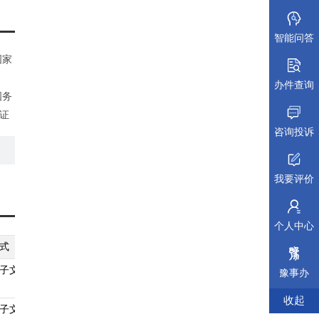
智能问答
国家
办件查询
国务
证
咨询投诉
我要评价
个人中心
式
纸质材料规格
填报须知
受理标准
材料依据
子文件
A4
查看须知
查看受理标准
查看依据
豫事办
收起
子文件
A4
查看须知
查看受理标准
查看依据