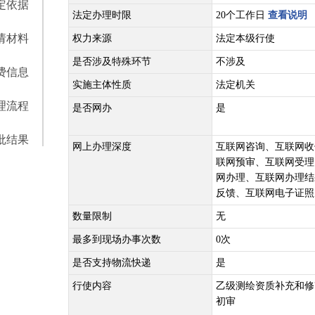
定依据
法定办理时限
20个工作日
查看说明
请材料
权力来源
法定本级行使
是否涉及特殊环节
不涉及
费信息
实施主体性质
法定机关
理流程
是否网办
是
批结果
网上办理深度
互联网咨询、互联网收
联网预审、互联网受理
网办理、互联网办理结
反馈、互联网电子证照
数量限制
无
最多到现场办事次数
0次
是否支持物流快递
是
行使内容
乙级测绘资质补充和修
初审