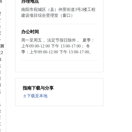
地
办理地点
南阳市宛城区（县）仲景街道3号2楼工程
理
建设项目综合受理室（窗口）
责
绘
办公时间
院
务
周一至周五， 法定节假日除外 。 夏季：
《测
上午09:00-12:00 下午 13:00-17:00； 冬
季：上午09:00-12:00 下午 13:00-17:00。
2
地
批
质
省
门
指南下载与分享
批
下载至本地
出
级
查
政
设