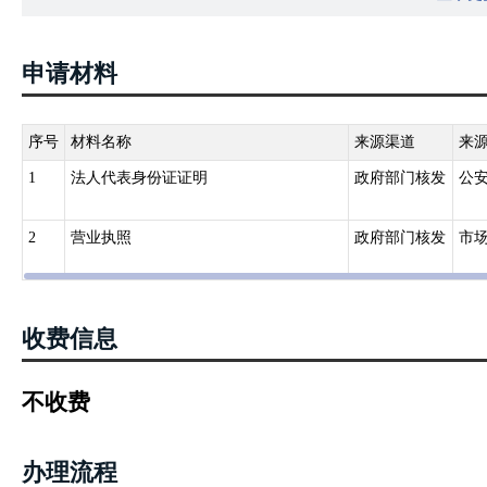
劳动者按规定享受相关 就业扶持政策和接受公共就业人才服务的有效
第三条：各级人力资源社会保障部门负责《就业失业登记证》管理工
申请材料
时、准确记录《就业失业登记证》发放管理信息，并做好相关统计工
三、《关于进一步完善就业失业登记管理办法的通知》（人社部发〔20
进就业创业工作需要，将《就业失业登记证》更名为《就业创业证》
序号
材料名称
来源渠道
来
1
法人代表身份证证明
政府部门核发
公
2
营业执照
政府部门核发
市
收费信息
不收费
办理流程