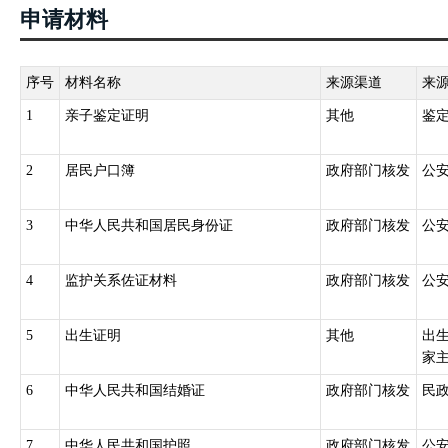
迁入登记，缴销迁移证件。没有迁移证件的公民，凭下列证件到迁入地
申请材料
凭县、市兵役机关或者团以上军事机关发给的证件；2.从国外回来的
院、人民检察院或者公安机关释放的人，凭释放机关发给的证件。
序号
材料名称
来源渠道
来
1
亲子鉴定证明
其他
鉴
2
居民户口簿
政府部门核发
公
3
中华人民共和国居民身份证
政府部门核发
公
4
监护关系佐证材料
政府部门核发
公
5
出生证明
其他
出
家主
6
中华人民共和国结婚证
政府部门核发
民
7
中华人民共和国护照
政府部门核发
公