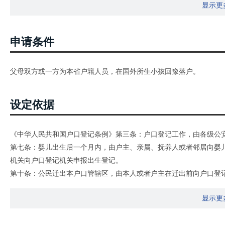
显示更
申请条件
父母双方或一方为本省户籍人员，在国外所生小孩回豫落户。
设定依据
《中华人民共和国户口登记条例》第三条：户口登记工作，由各级公
第七条：婴儿出生后一个月内，由户主、亲属、抚养人或者邻居向婴
机关向户口登记机关申报出生登记。
第十条：公民迁出本户口管辖区，由本人或者户主在迁出前向户口登
往城市，必须持有城市劳动部门的录用证明，学校的录取证明，或者
显示更
请办理迁出手续。公民迁往边防地区，必须经过常住地县、市、市辖
第十三条：公民迁移，从到达迁入地的时候起，城市在三日以内，农