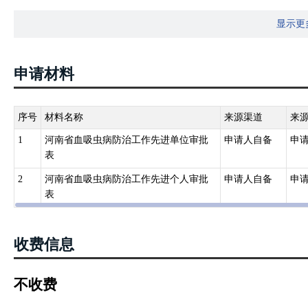
例规定的职责，负责本行政区域内的血吸虫病防治及其监督管理工作
显示更
第七条国务院有关部门、血吸虫病防治地区县级以上地方人民政府及
人，给予表彰或者奖励。
申请材料
序号
材料名称
来源渠道
来
1
河南省血吸虫病防治工作先进单位审批
申请人自备
申
表
2
河南省血吸虫病防治工作先进个人审批
申请人自备
申
表
收费信息
不收费