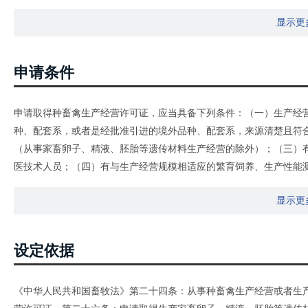
显示更
申请条件
申请取得种畜禽生产经营许可证，应当具备下列条件：（一）生产经
种、配套系，或者是经批准引进的境外品种、配套系，来源清楚且符
（从事家畜卵子、精液、胚胎等遗传材料生产经营的除外）；（三）
医技术人员；（四）有与生产经营规模相适应的繁育饲养、生产性能
的种畜禽防疫条件，并取得动物防疫条件合格证；（六）有完善的质
显示更
件。从事家畜卵子、精液、胚胎等遗传材料生产经营，除符合本办法
相适应的家畜饲养、繁育、治疗场地和家畜遗传材料生产、质量检测
家畜饲养和遗传材料生产、检测、保存、运输等设施设备；（三）饲
设定依据
体外受精取得的胚胎、使用的卵子来源明确，三代系谱清楚，供体畜
强制性标准和农业农村部规定的其他技术要求。
《中华人民共和国畜牧法》第二十四条：从事种畜禽生产经营或者生