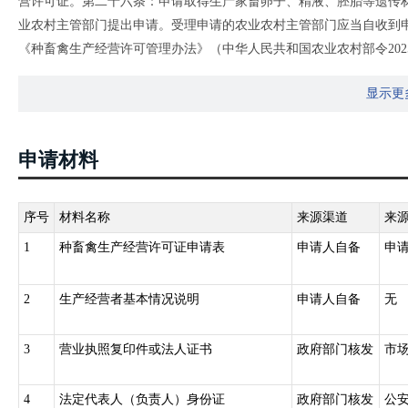
营许可证。第二十六条：申请取得生产家畜卵子、精液、胚胎等遗传
业农村主管部门提出申请。受理申请的农业农村主管部门应当自收到
《种畜禽生产经营许可管理办法》（中华人民共和国农业农村部令20
代以上种畜禽（含品种和配套系）生产经营的，种畜禽生产经营许可
显示更
第七条 申请取得种畜禽生产经营许可证，应当提交以下材料：（一）
明，营业执照复印件，法定代表人（负责人）身份证复印件；（三）
说明及证明材料；（五）生产经营场所平面图；（六）设施设备情况
申请材料
（八）种畜禽来源说明及系谱档案复印件；（九）动物防疫条件合格
序号
材料名称
来源渠道
来
1
种畜禽生产经营许可证申请表
申请人自备
申
2
生产经营者基本情况说明
申请人自备
无
3
营业执照复印件或法人证书
政府部门核发
市
4
法定代表人（负责人）身份证
政府部门核发
公