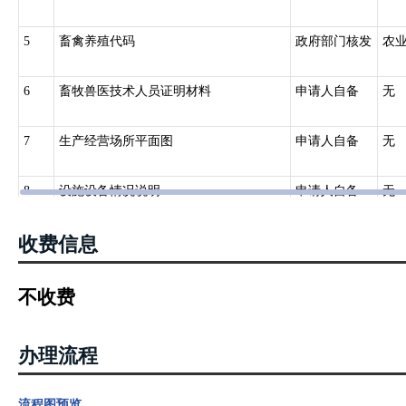
5
畜禽养殖代码
政府部门核发
农
6
畜牧兽医技术人员证明材料
申请人自备
无
7
生产经营场所平面图
申请人自备
无
8
设施设备情况说明
申请人自备
无
收费信息
9
质量管理、档案记录、销售台账等制度
申请人自备
无
材料
10
种畜禽来源说明及系谱档案
申请人自备
无
不收费
11
动物防疫条件合格证
政府部门核发
农
办理流程
12
相应种畜禽健康证明材料
申请人自备
无
流程图预览