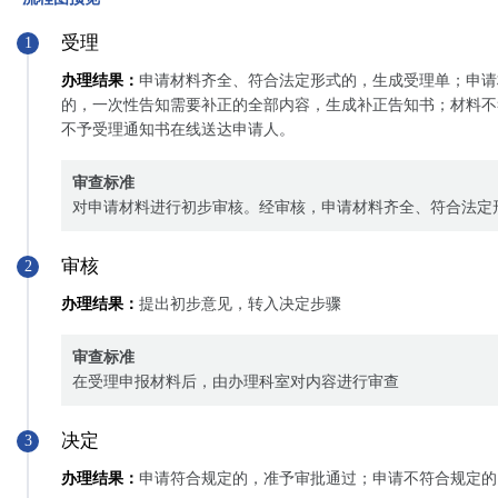
受理
13
备开展相应畜种生产性能测定的条件，
申请人自备
无
1
有完善的测定制度体系
办理结果：
申请材料齐全、符合法定形式的，生成受理单；申请
14
采精种公牛来源体型，体型外貌评价鉴
申请人自备
无
的，一次性告知需要补正的全部内容，生成补正告知书；材料不
定一级以上
不予受理通知书在线送达申请人。
15
提供采精种公畜精液质量检测报告
申请人自备
无
审查标准
对申请材料进行初步审核。经审核，申请材料齐全、符合法定
审核
2
办理结果：
提出初步意见，转入决定步骤
审查标准
在受理申报材料后，由办理科室对内容进行审查
决定
3
办理结果：
申请符合规定的，准予审批通过；申请不符合规定的