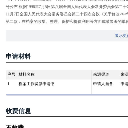
号公布 根据1996年7月5日第八届全国人民代表大会常务委员会第二
11月7日全国人民代表大会常务委员会第二十四次会议《关于修改<
第二款：在档案的收集、整理、保护和提供利用等方面成绩显著的单
显示更
《中华人民共和国档案法实施办法》（1990年10月24日国务院批准 199
修订 1999年6月7日国家档案局令第5号重新发布 根据2017年3月
正）第六条：有下列事迹之一的，由人民政府、档案行政管理部门或
申请材料
（一）对档案的收集、整理、提供利用做出显著成绩的；
（二）对档案的保护和现代化管理做出显著成绩的；
（三）对档案学研究做出重要贡献的；
序号
材料名称
来源渠道
来
（四）将重要的或者珍贵的档案捐赠给国家的；
1
档案工作奖励申请书
申请人自备
申
（五）同违反档案法律、法规的行为作斗争，表现突出的。
收费信息
不收费