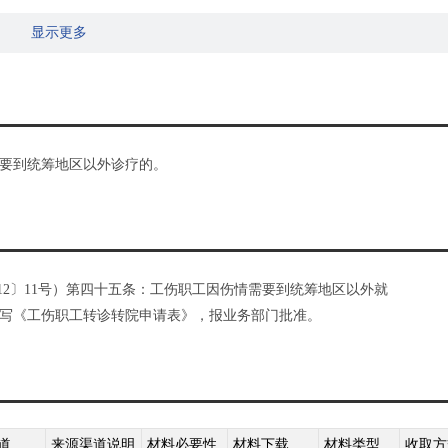
显示更多
要到统筹地区以外诊疗的。
12〕11号）第四十五条：工伤职工因伤情需要到统筹地区以外就
写《工伤职工转诊转院申请表》，报业务部门批准。
道
来源渠道说明
材料必要性
材料下载
材料类型
收取方