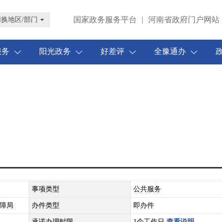
国家政务服务平台
|
河南省政府门户网站
切换地区/部门
服务
阳光政务
好差评
全豫通办
事项类型
公共服务
障局
办件类型
即办件
承诺办理时限
1个工作日
查看说明