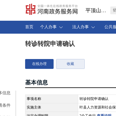
平顶山市叶县
首页
个人办事
法人办事
公共
转诊转院申请确认
在线办理
收藏
基本信息
本信息
事项名称
转诊转院申请确认
请条件
实施主体
叶县人力资源和社会保
法定办理时限
7个工作日
查看说明