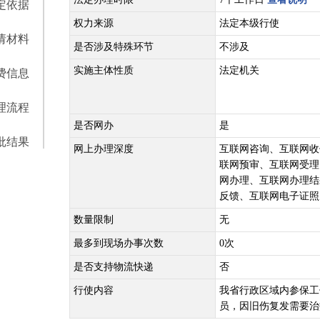
定依据
权力来源
法定本级行使
请材料
是否涉及特殊环节
不涉及
实施主体性质
法定机关
费信息
理流程
是否网办
是
批结果
网上办理深度
互联网咨询、互联网收
联网预审、互联网受理
网办理、互联网办理结
反馈、互联网电子证照
数量限制
无
最多到现场办事次数
0次
是否支持物流快递
否
行使内容
我省行政区域内参保工
员，因旧伤复发需要治