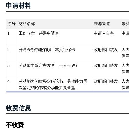
额……。第三十六条：职工因工致残被 鉴定为五级、六级伤残的，
申请材料
补助金……（二）保留与 用人单位的劳动关系，由用人单位安排适
伤职工本人 提出，该职工可以与用人单位解除或者终止劳动关系，由
性伤残就业补助金。一次性工伤医疗补助金和一次性伤残就业补助金
序号
材料名称
来源渠道
来
职工因工致残被鉴定为七级至十级伤残的，享受以下待遇：（一）从
1
工伤（亡）待遇申请表
申请人自备
申
动、聘用合同期满终止，或者职工本人提出解除劳动、聘用合同的，
次性伤残就业补助金。一次性工伤医疗补助金和一次性伤残就业补助金
2
开通金融功能的职工本人社保卡
政府部门核发
人
发工伤保险经办规程的通知》（人社部发〔2012〕11号）第六十八
保
区上年度职工月平均工资，核定一次性伤残补助金、伤残津贴和生活
3
劳动能力鉴定费发票（一人一票）
政府部门核发
人
保
4
劳动能力初次鉴定结论书、劳动能力再
政府部门核发
人
次鉴定结论书或劳动能力复查鉴...
保
收费信息
不收费