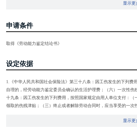
显示更
申请条件
取得《劳动能力鉴定结论书》
设定依据
1.《中华人民共和国社会保险法》第三十八条：因工伤发生的下列费
自理的，经劳动能力鉴定委员会确认的生活护理费；（六）一次性伤
十九条：因工伤发生的下列费用，按照国家规定由用人单位支付：（
领取的伤残津贴；（三）终止或者解除劳动合同时，应当享受的一次性
院令第586号）第三十五条：职工因工致残被鉴定为一级至四级伤残
显示更
伤保险基金按伤残等级支付一次性伤残补助金……（二）从工伤保 
退休手续后，停发伤残津贴，按照国家有关规定享受 基本养老保险