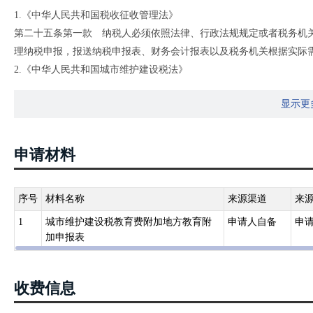
1.《中华人民共和国税收征收管理法》
第二十五条第一款 纳税人必须依照法律、行政法规规定或者税务机
理纳税申报，报送纳税申报表、财务会计报表以及税务机关根据实际
2.《中华人民共和国城市维护建设税法》
第一条 在中华人民共和国境内缴纳增值税、消费税的单位和个人，
显示更
税。
3.《国务院关于征收教育费附加的暂行规定》（国发〔1986〕50号）
第二条 凡缴纳消费税、增值税、营业税的单位和个人，除按照《国务院
申请材料
文）的规定，缴纳农村教育事业费附加的单位外，都应当依照本规定
4.《财政部关于统一地方教育附加政策有关问题的通知》（财综〔2010
第一条 统一开征地方教育附加。尚未开征地方教育附加的省份，省
序号
材料名称
来源渠道
来
究制定开征地方教育附加的方案，报省级人民政府同意后，由省级人民政府
1
城市维护建设税教育费附加地方教育附
申请人自备
申
5.《国家税务总局关于增值税 消费税与附加税费申报表整合有关事项的
加申报表
为贯彻落实中办、国办印发的《关于进一步深化税收征管改革的意见》
纳税人、缴费人申报负担，根据《国家税务总局关于开展2021年“我
收费信息
〔2021〕14号），现将申报表整合有关事项公告如下：
自2021年8月1日起，增值税、消费税分别与城市维护建设税、教育