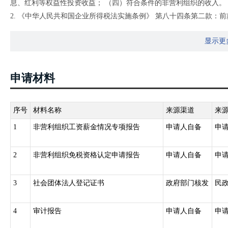
息、红利等权益性投资收益； （四）符合条件的非营利组织的收入。
2. 《中华人民共和国企业所得税法实施条例》 第八十四条第二款
会同国务院有关部门制定。
显示更
3. 财政部、税务总局《关于非营利组织免税资格认定管理有关问题的通
管理机关批准设立或登记的非营利组织，凡符合规定条件的，应向其
的相关材料；经地市级或县级登记管理机关批准设立或登记的非营利
申请材料
主管机关提出免税资格申请，并提供本通知规定的相关材料。财政、
进行审核确认，并定期予以公布。
序号
材料名称
来源渠道
来
1
非营利组织工资薪金情况专项报告
申请人自备
申
2
非营利组织免税资格认定申请报告
申请人自备
申
3
社会团体法人登记证书
政府部门核发
民
4
审计报告
申请人自备
申