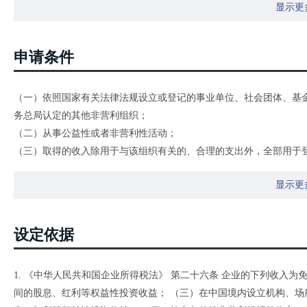
显示更
申请条件
（一）依照国家有关法律法规设立或登记的事业单位、社会团体、基
务总局认定的其他非营利组织；
（二）从事公益性或者非营利性活动；
（三）取得的收入除用于与该组织有关的、合理的支出外，全部用于
（四）财产及其孳息不用于分配，但不包括合理的工资薪金支出；
显示更
（五）按照登记核定或者章程规定，该组织注销后的剩余财产用于公
织性质、宗旨相同的组织等处置方式，并向社会公告；
（六）投入人对投入该组织的财产不保留或者享有任何财产权利，本
设定依据
其他组织；
（七）工作人员工资福利开支控制在规定的比例内，不变相分配该组
1. 《中华人民共和国企业所得税法》 第二十六条 企业的下列收入为
所在地的地市级（含地市级）以上地区的同行业同类组织平均工资水
间的股息、红利等权益性投资收益； （三）在中国境内设立机构、
（八）对取得的应纳税收入及其有关的成本、费用、损失应与免税收