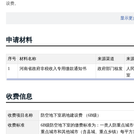
设费。
2. 河南省人民防空办公室 河南省发展和改革委员会 河南省监察厅 
显示更
问题的通知（豫防办〔2009〕100号 ） 对确因条件限制不能同步
易地建设。经建设项目所在地人防部门审核并报经上一级人防部门批
所在地人防部门向建设单位收取防空地下室易地建设费后，统一就近
申请材料
序号
材料名称
来源渠道
来
1
河南省政府非税收入专用缴款通知书
政府部门核发
人
室
收费信息
收费项目名称
防空地下室易地建设费 （6B级）
收费标准
6B级防空地下室的缴费标准为：一类人防重点城市每
重点城市和其他城市（含县城、重点乡镇）每平方米