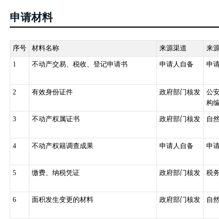
木所有权;（四）耕地、林地、草地等土地承包经营权;（五）建设用地
申请材料
（九）抵押权;（十）法律规定需要登记的其他不动产权利。
第六条 国务院国土资源主管部门负责指导、监督全国不动产登记工
产登记机构，负责不动产登记工作，并接受上级人民政府不动产登记
序号
材料名称
来源渠道
来
第七条 不动产登记由不动产所在地的县级人民政府不动产登记机构
1
不动产交易、税收、登记申请书
申请人自备
申
统一办理所属各区的不动产登记。
跨县级行政区域的不动产登记,由所跨县级行政区域的不动产登记机构
2
有效身份证件
政府部门核发
公
构协商办理；协商不成的,由共同的上一级人民政府不动产登记主管部
构
国务院确定的重点国有林区的森林、林木和林地,国务院批准项目用海
3
不动产权属证书
政府部门核发
自
土资源主管部门会同有关部门规定。
三、《不动产登记暂行条例实施细则》（国土资源部令第63号）第二
4
不动产权籍调查成果
申请人自备
申
请变更登记：（一）权利人的姓名、名称、身份证明类型或者身份证
状况变更的；（三）不动产权利期限、来源等状况发生变化的；（四
5
缴费、纳税凭证
政府部门核发
税
主债权数额、债务履行期限、抵押权顺位发生变化的；（六）最高额
的；（七）地役权的利用目的、方法等发生变化的；（八）共有性质
利转移的变更情形。
6
面积发生变更的材料
政府部门核发
自
第三十三条 依法取得国有建设用地使用权，可以单独申请国有建设