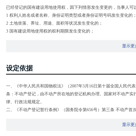
已经登记的国有建设用地使用权，因下列情形发生变更的，当事人可
1 权利人姓名或者名称、身份证明类型或者身份证明号码发生变化的
2 土地坐落、界址、用途、面积等状况发生变化的；
3 国有建设用地使用权的权利期限发生变化的；
4 同一权利人分割或者合并国有建设用地的；
显示更
5 共有性质变更的；
6 法律、行政法规规定的其他情形。
设定依据
一、《中华人民共和国物权法》（2007年3月16日第十届全国人民
条：不动产登记，由不动产所在地的登记机构办理。国家对不动产实
律、行政法规规定。
二、《不动产登记暂行条例》（国务院令第656号）第三条 不动产
记、预告登记、查封登记等，适用本条例。
显示更
第四条 国家实行不动产统一登记制度。
第五条 下列不动产权利，依照本条例的规定办理登记：（一）集体土