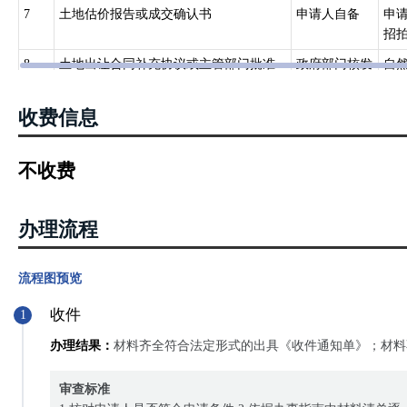
有建设用地使用权及房屋所有权登记。
7
土地估价报告或成交确认书
申请人自备
申
第三十九条 具有独立利用价值的特定空间以及码头、油库等其他建
招拍
关规定办理。
8
土地出让合同补充协议或主管部门批准
政府部门核发
自
四、《不动产登记操作规范（试行）》（国土资规〔2016〕6号）8 国有
文件
已经登记的国有建设用地使用权，因下列情形发生变更的，当事人可
收费信息
1 权利人姓名或者名称、身份证明类型或者身份证明号码发生变化的
2 土地坐落、界址、用途、面积等状况发生变化的；
不收费
3 国有建设用地使用权的权利期限发生变化的；
4 同一权利人分割或者合并国有建设用地的；
5 共有性质变更的；
办理流程
6 法律、行政法规规定的其他情形。
流程图预览
收件
1
办理结果：
材料齐全符合法定形式的出具《收件通知单》；材料
审查标准