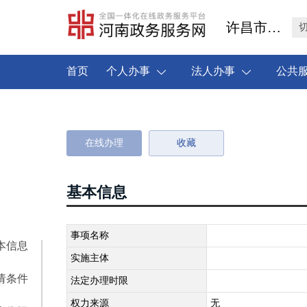
许昌市禹州市
首页
个人办事
法人办事
公共
在线办理
收藏
基本信息
事项名称
本信息
实施主体
请条件
法定办理时限
权力来源
无