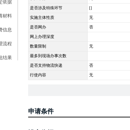
定依据
是否涉及特殊环节
[]
请材料
实施主体性质
无
是否网办
否
费信息
网上办理深度
理流程
数量限制
无
最多到现场办事次数
批结果
是否支持物流快递
否
行使内容
无
申请条件