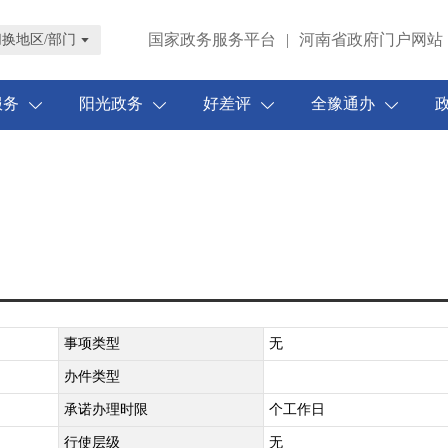
国家政务服务平台
|
河南省政府门户网站
切换地区/部门
服务
阳光政务
好差评
全豫通办
事项类型
无
办件类型
承诺办理时限
个工作日
行使层级
无